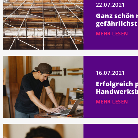
22.07.2021
Ganz schön r
gefährlichs
MEHR LESEN
16.07.2021
Erfolgreich 
Handwerksbe
MEHR LESEN