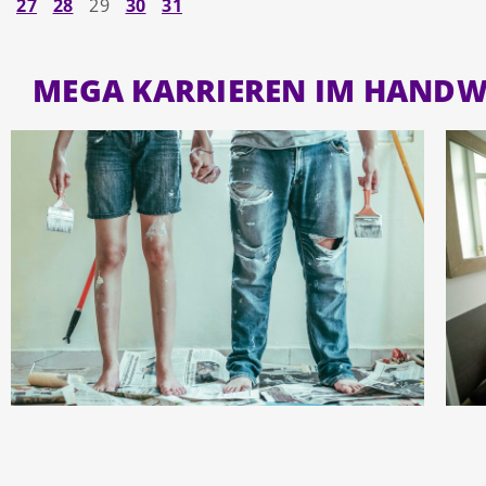
27
28
29
30
31
MEGA KARRIEREN IM HAND