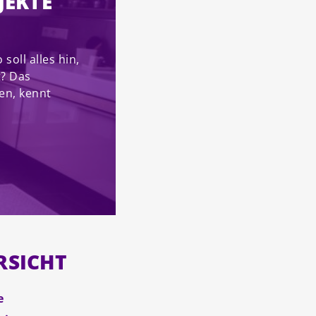
JEKTE
soll alles hin,
t? Das
en, kennt
RSICHT
e