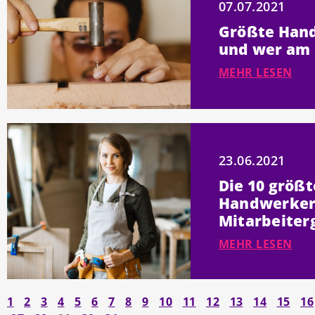
07.07.2021
Größte Handw
und wer am 
MEHR LESEN
23.06.2021
Die 10 größ
Handwerker 
Mitarbeite
MEHR LESEN
1
2
3
4
5
6
7
8
9
10
11
12
13
14
15
16