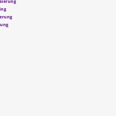
isierung
ing
herung
dung