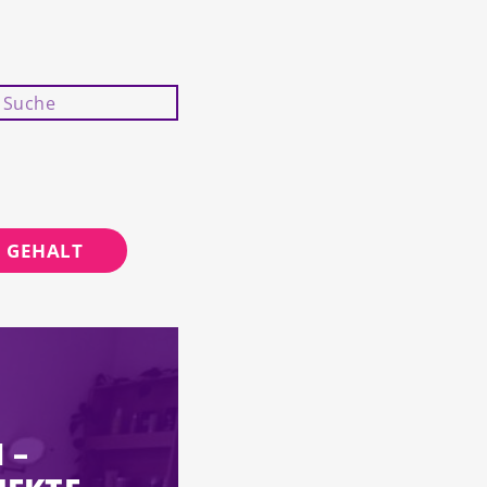
GEHALT
 –