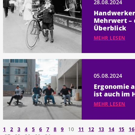
28.08.2024
Handwerker
Mehrwert – 
Überblick
MEHR LESEN
05.08.2024
Ergonomie a
ist auch im
MEHR LESEN
1
2
3
4
5
6
7
8
9
10
11
12
13
14
15
16