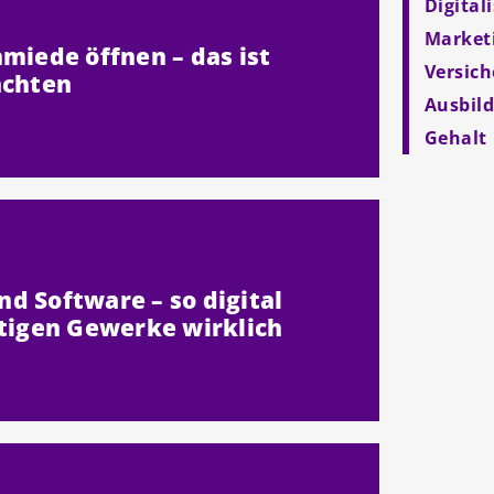
Digital
Market
miede öffnen – das ist
Versic
achten
Ausbil
Gehalt
d Software – so digital
utigen Gewerke wirklich