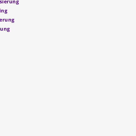
isierung
ing
herung
dung