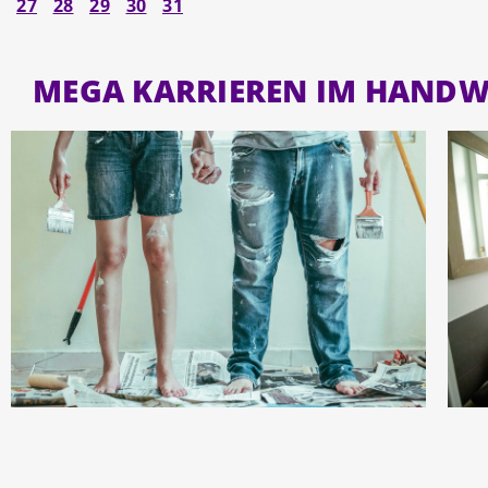
27
28
29
30
31
MEGA KARRIEREN IM HAND