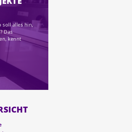
JEKTE
soll alles hin,
t? Das
en, kennt
RSICHT
e