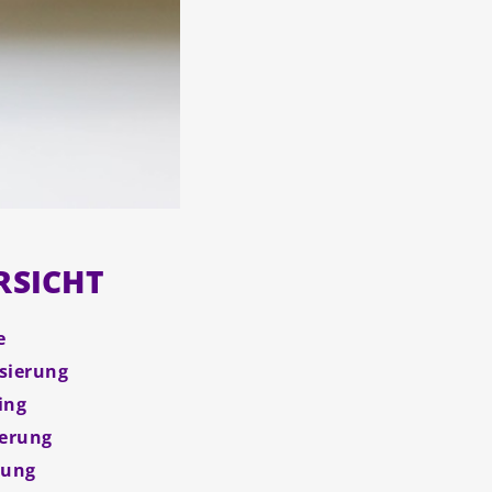
RSICHT
e
isierung
ing
herung
dung