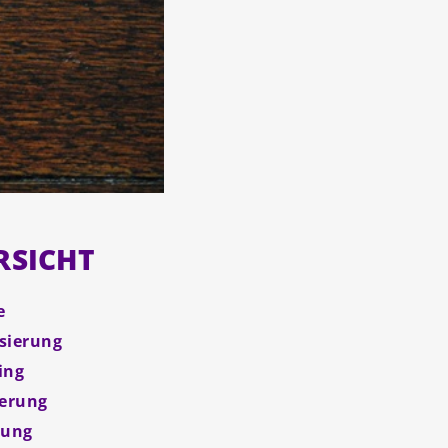
RSICHT
e
isierung
ing
herung
dung