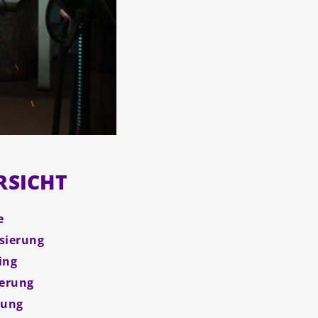
RSICHT
e
isierung
ing
herung
dung