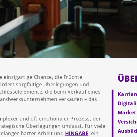
ÜBE
einzigartige Chance, die Früchte
fordert sorgfältige Überlegungen und
Schlüsselelemente, die beim Verkauf eines
Karrier
andwerksunternehmen verkaufen – das
Digital
Market
plexer und oft emotionaler Prozess, der
Versic
trategische Überlegungen umfasst. Für viele
Ausbil
relanger harter Arbeit und
HINGABE
, ein